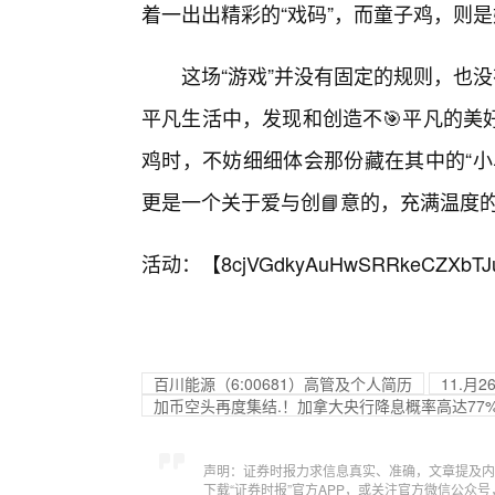
着一出出精彩的“戏码”，而童子鸡，则是她们
这场“游戏”并没有固定的规则，也没
平凡生活中，发现和创造不🎯平凡的美
鸡时，不妨细细体会那份藏在其中的“小
更是一个关于爱与创📘意的，充满温度
活动：【
8cjVGdkyAuHwSRRkeCZXbTJ
百川能源（6:00681）高管及个人简历
11.月
加币空头再度集结.！加拿大央行降息概率高达77%
声明：证券时报力求信息真实、准确，文章提及内
下载“证券时报”官方APP，或关注官方微信公众