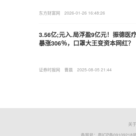
东方财富网
2026-01-26 16:48:26
3.56亿;元入.局浮盈9亿元！振德医
暴涨306％，口罩大王变资本网红？
证券时报网
曹晨
2025-08-05 21:44
关
备案号：
粤ICP备09109218