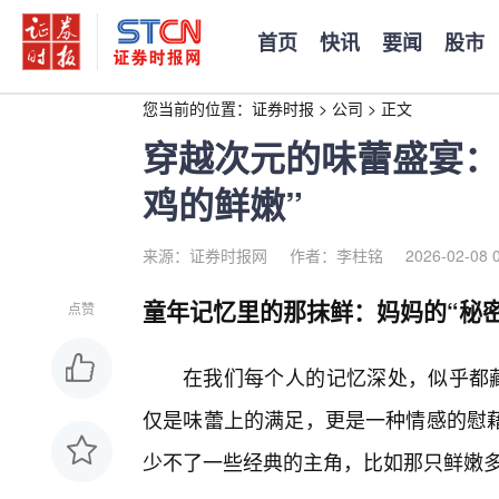
首页
快讯
要闻
股市
您当前的位置：
证券时报
>
公司
>
正文
穿越次元的味蕾盛宴：
鸡的鲜嫩”
来源：证券时报网
作者：李柱铭
2026-02-08 
童年记忆里的那抹鲜：妈妈的“秘密
点赞
在我们每个人的记忆深处，似乎都藏
仅是味蕾上的满足，更是一种情感的慰
少不了一些经典的主角，比如那只鲜嫩