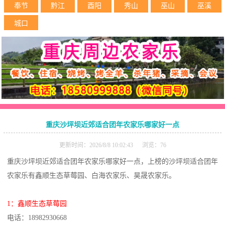
奉节
黔江
酉阳
秀山
巫山
巫溪
城口
重庆沙坪坝近郊适合团年农家乐哪家好一点
更新时间：2026/8/8 10:02:43 浏览：76
重庆沙坪坝近郊适合团年农家乐哪家好一点，上榜的沙坪坝适合团年
农家乐有鑫顺生态草莓园、白海农家乐、昊晟农家乐。
1：鑫顺生态草莓园
电话：18982930668