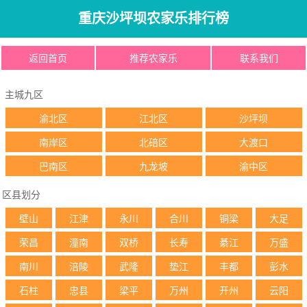
重庆沙坪坝农家乐排行榜
返回首页
推荐农家乐
联系我们
主城九区
渝北区
江北区
沙坪坝
南岸区
北碚区
大渡口
巴南区
九龙坡
渝中区
区县划分
壁山
江津
永川
合川
铜梁
大足
荣昌
潼南
双桥
长寿
綦江
万盛
南川
涪陵
武隆
垫江
丰都
彭水
石柱
忠县
梁平
万州
开州
云阳