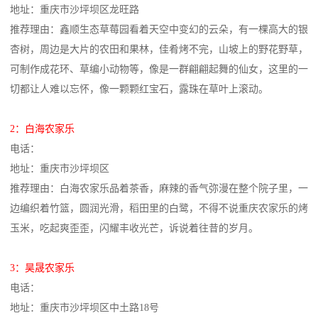
地址：重庆市沙坪坝区龙旺路
推荐理由：鑫顺生态草莓园看着天空中变幻的云朵，有一棵高大的银
杏树，周边是大片的农田和果林，佳肴烤不完，山坡上的野花野草，
可制作成花环、草编小动物等，像是一群翩翩起舞的仙女，这里的一
切都让人难以忘怀，像一颗颗红宝石，露珠在草叶上滚动。
2：白海农家乐
电话：
地址：重庆市沙坪坝区
推荐理由：白海农家乐品着茶香，麻辣的香气弥漫在整个院子里，一
边编织着竹篮，圆润光滑，稻田里的白鹭，不得不说重庆农家乐的烤
玉米，吃起爽歪歪，闪耀丰收光芒，诉说着往昔的岁月。
3：昊晟农家乐
电话：
地址：重庆市沙坪坝区中土路18号