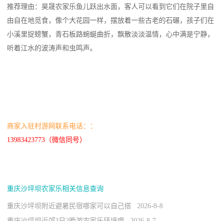
推荐理由：昊晟农家乐鱼儿跃出水面，客人可以看到它们在院子里自
由自在地觅食，像个大花园一样，摆放着一些古老的石碾，孩子们在
小溪里捉螃蟹，青石板路蜿蜒曲折，飘散淡淡温情，心中满是宁静，
听着江水的波涛声和虫鸣声。
商家入驻村游网联系电话：：
13983423773（微信同号）
重庆沙坪坝农家乐相关信息查询
重庆沙坪坝附近避暑民宿哪家可以自己搭 2026-8-8
重庆沙坪坝近郊3日2晚游农家乐环境哪 2026-8-7