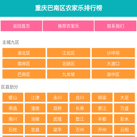
重庆巴南区农家乐排行榜
返回首页
推荐农家乐
联系我们
主城九区
渝北区
江北区
沙坪坝
南岸区
北碚区
大渡口
巴南区
九龙坡
渝中区
区县划分
壁山
江津
永川
合川
铜梁
大足
荣昌
潼南
双桥
长寿
綦江
万盛
南川
涪陵
武隆
垫江
丰都
彭水
石柱
忠县
梁平
万州
开州
云阳