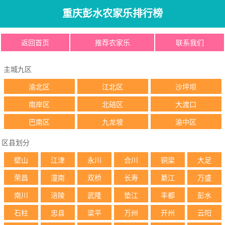
重庆彭水农家乐排行榜
返回首页
推荐农家乐
联系我们
主城九区
渝北区
江北区
沙坪坝
南岸区
北碚区
大渡口
巴南区
九龙坡
渝中区
区县划分
壁山
江津
永川
合川
铜梁
大足
荣昌
潼南
双桥
长寿
綦江
万盛
南川
涪陵
武隆
垫江
丰都
彭水
石柱
忠县
梁平
万州
开州
云阳