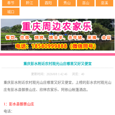
奉节
黔江
酉阳
秀山
巫山
巫溪
城口
重庆彭水附近农村观光山庄哪里又好又便宜
更新时间：2026/8/8 1:42:46 浏览：40
重庆彭水附近农村观光山庄哪里又好又便宜，上榜的彭水农村观光山
庄有彭水县御景山庄、欣林农家乐、阿依山帐篷酒店。
1：彭水县御景山庄
电话：