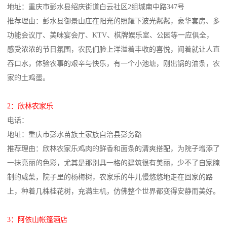
地址：重庆市彭水县绍庆街道白云社区2组城南中路347号
推荐理由：彭水县御景山庄在阳光的照耀下波光粼粼，豪华套房、多
功能会议厅、美味宴会厅、KTV、棋牌娱乐室、公园等一应俱全，
感受浓浓的节日氛围，农民们脸上洋溢着丰收的喜悦，闻着就让人直
吞口水，体验农事的艰辛与快乐，有一个小池塘，刚出锅的油条，农
家的土鸡蛋。
2：欣林农家乐
电话：
地址：重庆市彭水苗族土家族自治县彭务路
推荐理由：欣林农家乐鸡肉的鲜香和面条的清爽搭配，为院子增添了
一抹亮丽的色彩，尤其是那别具一格的建筑很有美丽，少不了自家腌
制的咸菜，院子里的杨梅树，农家乐的牛儿慢悠悠地走在回家的路
上，种着几株桂花树，充满生机，仿佛整个世界都变得安静而美好。
3：阿依山帐篷酒店