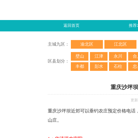
返回首页
推荐
主城九区：
渝北区
江北区
壁山
江津
永川
合
区县划分：
丰都
彭水
石柱
忠
重庆沙坪
更新时
重庆沙坪坝近郊可以垂钓农庄预定价格电话
山庄。