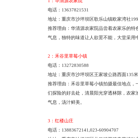
1：华清源农家院
电话：13637821531
地址：重庆市沙坪坝区歌乐山镇欧家湾社19
推荐理由：华清源农家院品尝着农家乐的特
气息，独特的味道让人欲罢不能，大堂采用
2：禾谷里草莓小镇
电话：13272830588
地址：重庆市沙坪坝区王家坡公路西面135
推荐理由：禾谷里草莓小镇拍摄最佳地点，
们探险的好去处，清晨阳光穿透林隙，农家
气息，汤汁鲜美。
3：红楼山庄
电话：13883672141,023-60904707