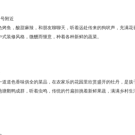
9号附近
色烤鱼，酸甜麻辣，和朋友聊聊天，听着远处传来的狗吠声，充满花
中式装修风格，微醺而惬意，种着各种新鲜的蔬菜。
米
一道道色香味俱全的菜品，在农家乐的花园里欣赏盛开的牡丹，是孩
池塘鹅鸭成群，听着虫鸣，传统的竹扁担挑着新鲜果蔬，满满乡村生