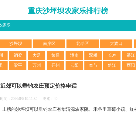
重庆沙坪坝农家乐排行榜
农家乐
沙坪坝
南岸区
北碚区
大渡口
川
铜梁
大足
荣昌
潼南
双桥
长寿
綦江
县
梁平
万州
开州
云阳
奉节
黔江
酉阳
坝近郊可以垂钓农庄预定价格电话
间：2026/8/6 19:11:35 浏览：49
，上榜的沙坪坝可以垂钓农庄有华清源农家院、禾谷里草莓小镇、红