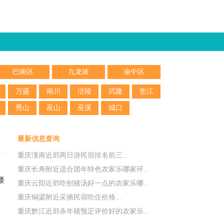
巴南区
九龙坡
渝中区
万盛
南川
涪陵
武隆
垫江
秀山
巫山
巫溪
城口
最新信息查询
重庆潼南近郊两日游民宿排名前三...
重庆长寿附近适合团年特色农家乐哪家环...
楼
重庆云阳近郊吃刨猪汤好一点的农家乐哪...
重庆铜梁附近采摘民宿吃住价格...
重庆黔江近郊杀年猪预定评价好的农家乐...