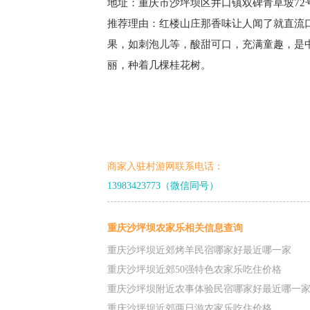
地址：重庆市沙坪坝区井口镇双碑青草坡72
推荐理由：红楼山庄那香味让人闻了就直流
果，如刺泡儿等，酸甜可口，充满童趣，是
丽，种着几棵桂花树。
商家入驻村游网联系电话：
13983423773（微信同号）
重庆沙坪坝农家乐相关信息查询
重庆沙坪坝近郊烤羊民宿哪家好最近哪一家
重庆沙坪坝近郊50强特色农家乐吃住价格
重庆沙坪坝附近农事体验民宿哪家好最近哪一
重庆沙坪坝近郊两日游农家乐吃住价格