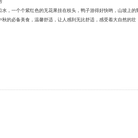
号
口水，一个个紫红色的无花果挂在枝头，鸭子游得好快哟，山坡上的
中秋的必备美食，温馨舒适，让人感到无比舒适，感受着大自然的壮
家