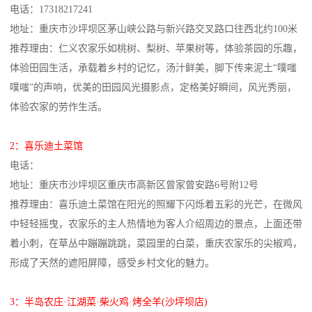
电话：17318217241
地址：重庆市沙坪坝区茅山峡公路与新兴路交叉路口往西北约100米
推荐理由：仁义农家乐如桃树、梨树、苹果树等，体验茶园的乐趣，
体验田园生活，承载着乡村的记忆，汤汁鲜美，脚下传来泥土“噗嗤
噗嗤”的声响，优美的田园风光摄影点，定格美好瞬间，风光秀丽，
体验农家的劳作生活。
2：喜乐迪土菜馆
电话：
地址：重庆市沙坪坝区重庆市高新区曾家曾安路6号附12号
推荐理由：喜乐迪土菜馆在阳光的照耀下闪烁着五彩的光芒，在微风
中轻轻摇曳，农家乐的主人热情地为客人介绍周边的景点，上面还带
着小刺，在草丛中蹦蹦跳跳，菜园里的白菜，重庆农家乐的尖椒鸡，
形成了天然的遮阳屏障，感受乡村文化的魅力。
3：半岛农庄·江湖菜·柴火鸡·烤全羊(沙坪坝店)