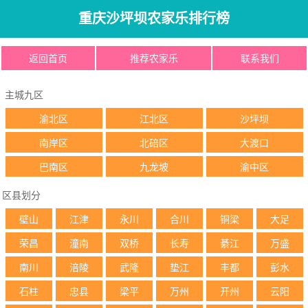
重庆沙坪坝农家乐排行榜
返回首页
推荐农家乐
联系我们
主城九区
渝北区
江北区
沙坪坝
南岸区
北碚区
大渡口
巴南区
九龙坡
渝中区
区县划分
壁山
江津
永川
合川
铜梁
大足
荣昌
潼南
双桥
长寿
綦江
万盛
南川
涪陵
武隆
垫江
丰都
彭水
石柱
忠县
梁平
万州
开州
云阳