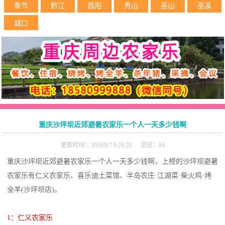
奉节
黔江
酉阳
秀山
巫山
巫溪
城口
重庆沙坪坝近郊避暑农家乐一个人一天多少钱啊
更新时间：2026/8/7 0:29:20 浏览：84
重庆沙坪坝近郊避暑农家乐一个人一天多少钱啊，上榜的沙坪坝避暑
农家乐有仁义农家乐、喜乐迪土菜馆、半岛农庄·江湖菜·柴火鸡·烤
全羊(沙坪坝店)。
1：仁义农家乐