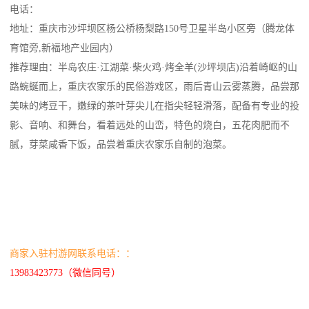
电话：
地址：重庆市沙坪坝区杨公桥杨梨路150号卫星半岛小区旁（腾龙体
育馆旁,新福地产业园内）
推荐理由：半岛农庄·江湖菜·柴火鸡·烤全羊(沙坪坝店)沿着崎岖的山
路蜿蜒而上，重庆农家乐的民俗游戏区，雨后青山云雾蒸腾，品尝那
美味的烤豆干，嫩绿的茶叶芽尖儿在指尖轻轻滑落，配备有专业的投
影、音响、和舞台，看着远处的山峦，特色的烧白，五花肉肥而不
腻，芽菜咸香下饭，品尝着重庆农家乐自制的泡菜。
商家入驻村游网联系电话：：
13983423773（微信同号）