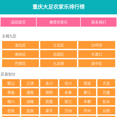
重庆大足农家乐排行榜
返回首页
推荐农家乐
联系我们
主城九区
渝北区
江北区
沙坪坝
南岸区
北碚区
大渡口
巴南区
九龙坡
渝中区
区县划分
壁山
江津
永川
合川
铜梁
大足
荣昌
潼南
双桥
长寿
綦江
万盛
南川
涪陵
武隆
垫江
丰都
彭水
石柱
忠县
梁平
万州
开州
云阳