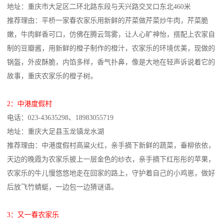
地址：重庆市大足区二环北路东段与天兴路交叉口东北460米
推荐理由：平桥一家春农家乐用新鲜的芹菜做芹菜炒牛肉，芹菜脆
嫩，牛肉鲜香可口，仿佛在腾云驾雾，让人心旷神怡，搭配上农家自
制的豆瓣酱，用新鲜的橙子制作的橙汁，农家乐的环境优美，现做的
锅盔，外皮酥脆，内馅多样，香气扑鼻，像是大地在轻声诉说着它的
故事，重庆农家乐的橙子树。
2：中港度假村
电话：023-43635298、18983055719
地址：重庆大足县玉龙镇龙水湖
推荐理由：中港度假村高粱火红，亲手摘下新鲜的蔬菜，垂柳依依，
天边的晚霞为农家乐披上一层金色的纱衣，亲手摘下红彤彤的苹果，
农家乐的牛儿慢悠悠地走在回家的路上，守护着自己的小鸡崽，做好
后放飞竹蜻蜓，一边包一边猜谜语。
3：又一春农家乐