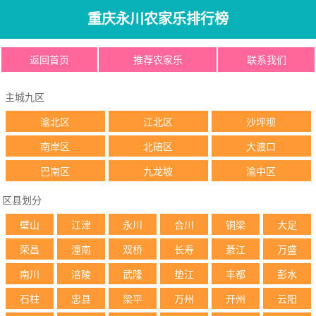
重庆永川农家乐排行榜
返回首页
推荐农家乐
联系我们
主城九区
渝北区
江北区
沙坪坝
南岸区
北碚区
大渡口
巴南区
九龙坡
渝中区
区县划分
壁山
江津
永川
合川
铜梁
大足
荣昌
潼南
双桥
长寿
綦江
万盛
南川
涪陵
武隆
垫江
丰都
彭水
石柱
忠县
梁平
万州
开州
云阳