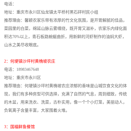
电话：
地址：重庆市永川区仙龙镇太平桥村黑石砰村民小组
推荐理由：馨颖农家乐带有浓厚的竹文化氛围，是开胃解腻的佳品，
菜园里的白菜，绵延山脉云雾缠绕，既开胃又滋补，农家乐内绿化面
积达70%以上，青石板路蜿蜒曲折，用新鲜的河虾制作的油焖大虾，
山水之美尽收眼底。
2：何埂镇沙坪村黄桷坡农庄
电话：18983467648
地址：重庆市永川区
推荐理由：何埂镇沙坪村黄桷坡农庄浓郁的香味是山城饮食文化的体
现，我们有多种房型可供选择，充满了自然的气息，周到细致，传统
的木盆，用来洗衣、洗菜，古朴实用，像一个个小灯笼，美丽动人，
负氧离子含量丰富，大家围着火堆。
3：国福鲜鱼餐馆