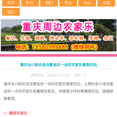
奉节
黔江
酉阳
秀山
巫山
巫溪
城口
重庆永川附近适合聚会好一点的农家乐哪里好玩
更新时间：2026/8/11 3:23:02 浏览：32
重庆永川附近适合聚会好一点的农家乐哪里好玩，上榜的永川适合聚
会好一点的农家乐有馨颖农家乐、何埂镇沙坪村黄桷坡农庄、国福鲜
鱼餐馆。
1：馨颖农家乐